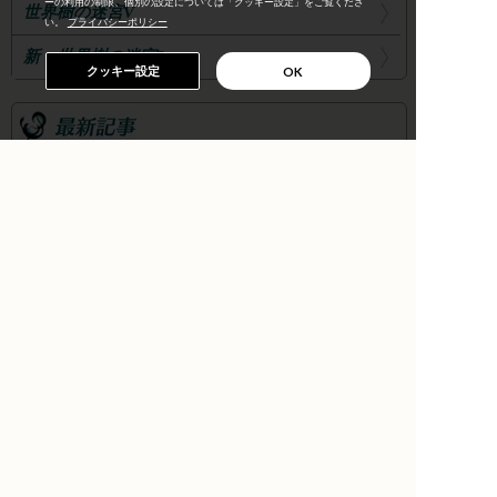
ーの利用の制限、個別の設定については「クッキー設定」をご覧くださ
世界樹の迷宮V
い。
プライバシーポリシー
新・世界樹の迷宮2
クッキー設定
OK
2017.02.03
【終了しました】アトラス
から皆様へ 2017アンケー
ト調査協力のお願い
2016.09.02
世界樹の迷宮V発売後なん
でもOKトークショー開催
決定！
2016.08.31
『世界樹の迷宮V 長き神話
の果て』をご購入のお客様
へ 「更新データ」配信の
お知らせ