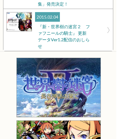
集」発売決定！
2015.02.04
『新・世界樹の迷宮２ フ
ァフニールの騎士』 更新
データVer1.2配信のおしら
せ