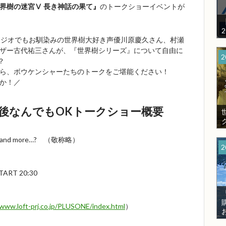
世界樹の迷宮Ⅴ 長き神話の果て』
のトークショーイベントが
ラジオでもお馴染みの世界樹大好き声優川原慶久さん、村瀬
ザー古代祐三さんが、『世界樹シリーズ』について自由に
2
？
ら、ボウケンシャーたちのトークをご堪能ください！
か！／
後なんでもOKトークショー概要
d more…? （敬称略）
2
ART 20:30
/www.loft-prj.co.jp/PLUSONE/index.html
）