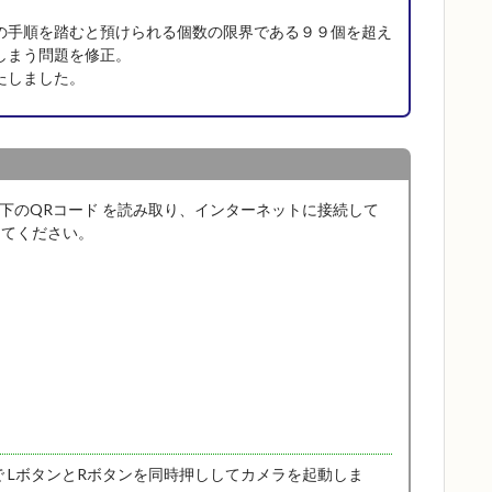
の手順を踏むと預けられる個数の限界である９９個を超え
しまう問題を修正。
たしました。
で下のQRコード を読み取り、インターネットに接続して
してください。
で LボタンとRボタンを同時押ししてカメラを起動しま