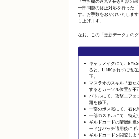
『世界樹の迷宮V 長き神話の
一部問題の修正対応を行った「
す。お手数をおかけいたします
し上げます。
なお、この「更新データ」のダ
キャラメイクにて、EYES
ると、LINKされずに現
正。
マスラオのスキル「新た
するとカーソル位置が不
バトルにて、攻撃エフェ
題を修正。
一部のボス戦にて、石化
一部のスキルにて、特定
ギルドカードの階層到達
ードはパッチ適用後にギ
ギルドカードを閲覧しよ