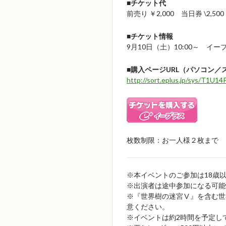
■チケット代
前売り ￥2,000 当日券 \2,
■チケット情報
9月10日（土）10:00～ イ
■購入ページURL（パソコン
http://sort.eplus.jp/sys/T1
枚数制限：お一人様２枚まで
※本イベントのご参加は18歳
※出演者は途中参加になる可能
※『世界樹の迷宮Ⅴ』を含む世
意ください。
※イベントは約2時間を予定し