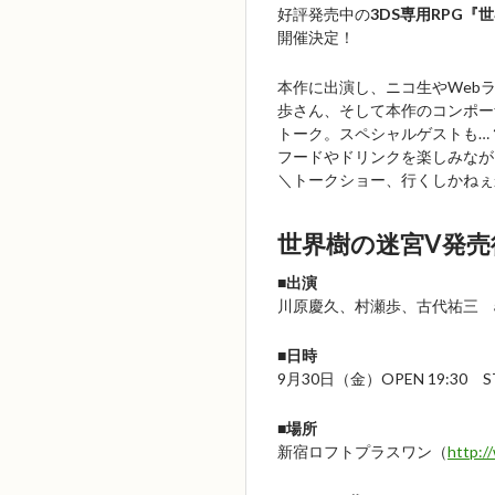
好評発売中の
3DS専用RPG『
開催決定！
本作に出演し、ニコ生やWeb
歩さん、そして本作のコンポー
トーク。スペシャルゲストも…
フードやドリンクを楽しみなが
＼トークショー、行くしかねぇ
世界樹の迷宮V発売
■出演
川原慶久、村瀬歩、古代祐三 an
■日時
9月30日（金）OPEN 19:30 ST
■場所
新宿ロフトプラスワン（
http:/