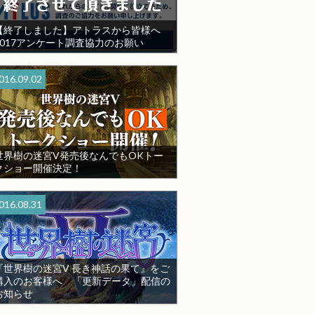
【終了しました】アトラスから皆様へ
2017アンケート調査協力のお願い
016.09.02
世界樹の迷宮V発売後なんでもOKトー
クショー開催決定！
016.08.31
『世界樹の迷宮V 長き神話の果て』をご
購入のお客様へ 「更新データ」配信の
お知らせ