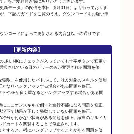
果て』をご愛顧頂き誠にありがとうございます。
更新データ」の配信を本日（8月31日）より行っておりま
が、下記のガイドをご覧のうえ、ダウンロードをお願い申
ウンロードによって更新される内容は以下の通りです。
【更新内容】
のLR LINKにチェックが入っていても十字ボタンで変更す
在選択されている目のカラーのみが変更される問題を修
な強敵」を使用したバトルにて、味方対象のスキルを使用
正となりハングアップする場合がある問題を修正。
クトやSEが多く重なるとハングアップする場合がある問
時にユニオンスキルで倒すと進行不能になる問題を修正。
状況下で効果が正しく発動していない問題を修正。
の称号が付かない状況がある問題を修正。該当のギルドカ
ルドカードを閲覧することで修正されます。
うとすると、稀にハングアップすることがある問題を修