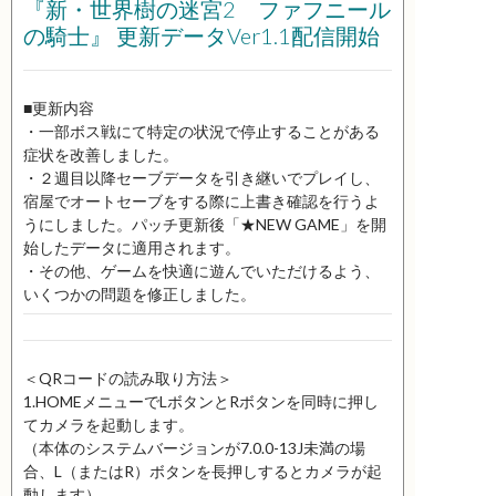
『新・世界樹の迷宮2 ファフニール
の騎士』 更新データVer1.1配信開始
■更新内容
・一部ボス戦にて特定の状況で停止することがある
症状を改善しました。
・２週目以降セーブデータを引き継いでプレイし、
宿屋でオートセーブをする際に上書き確認を行うよ
うにしました。パッチ更新後「★NEW GAME」を開
始したデータに適用されます。
・その他、ゲームを快適に遊んでいただけるよう、
いくつかの問題を修正しました。
＜QRコードの読み取り方法＞
1.HOMEメニューでLボタンとRボタンを同時に押し
てカメラを起動します。
（本体のシステムバージョンが7.0.0-13J未満の場
合、L（またはR）ボタンを長押しするとカメラが起
動します）